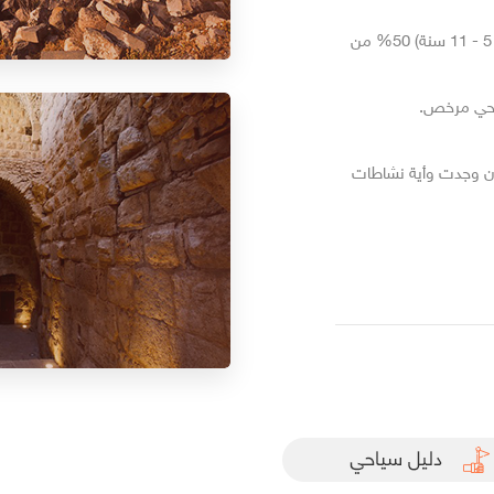
* الأطفال المرافقين لذويهم ولغاية عمر (4 سنوات مجانا) (من 5 - 11 سنة) 50% من
ياحي مرخص.
 إن وجدت وأية نشاطات