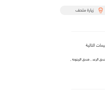
مات التالية
لعقبة : Luciana hotel by FHM , فندق الدويك ٣ , فندق الرعد , فندق الزيتونة ,