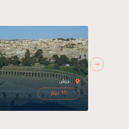
أم قيس
10 دينار