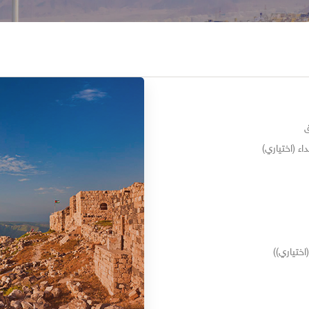
ق
ء (اختياري)
ختياري))