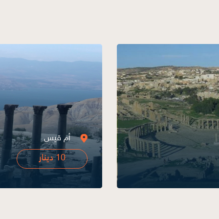
عجلون - إش
10 دينار