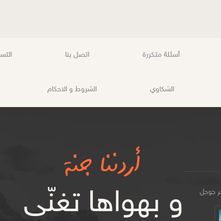
أسئلة متكررة
اتصل بنا
التس
الشكاوي
الشروط و الاحكام
أردننا جنة
و بهواها تغنّى
ر جوجل