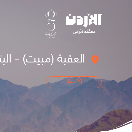
العقبة (مبيت) - البترا 
20
دينار